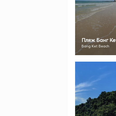
Пляж Банг Ке
Bang Ket Beach