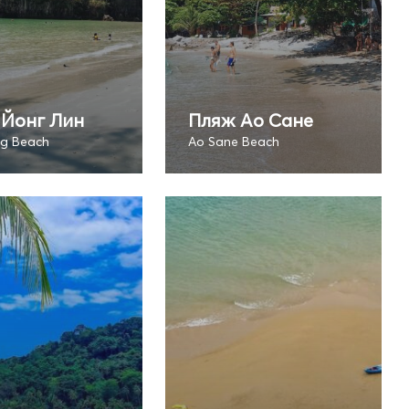
 Йонг Лин
Пляж Ао Сане
ng Beach
Ao Sane Beach