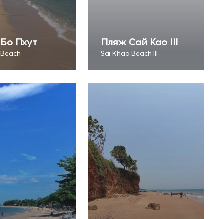
Бо Пхут
Пляж Сай Као III
 Beach
Sai Khao Beach III