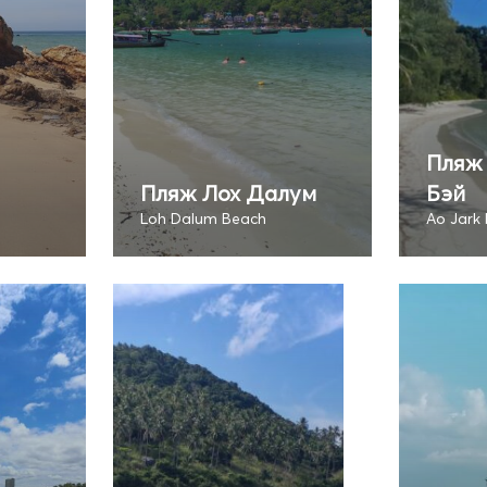
Пляж
Пляж Лох Далум
Бэй
Loh Dalum Beach
Ao Jark