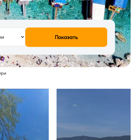
Показать
ури