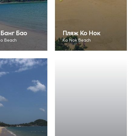
Банг Бао
Пляж Ко Нок
o Beach
Ko Nok Beach