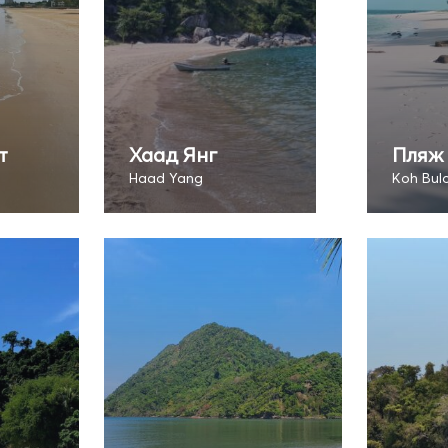
т
Хаад Янг
Пляж 
Haad Yang
Koh Bul