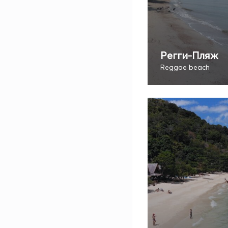
Регги-Пляж
Reggae beach