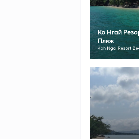
Ко Нгай Резо
Пляж
Koh Ngai Resort Be