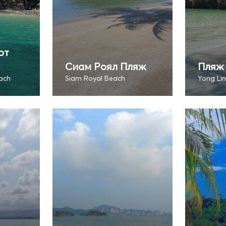
рт
Сиам Роял Пляж
Пляж
ach
Siam Royal Beach
Yong Li