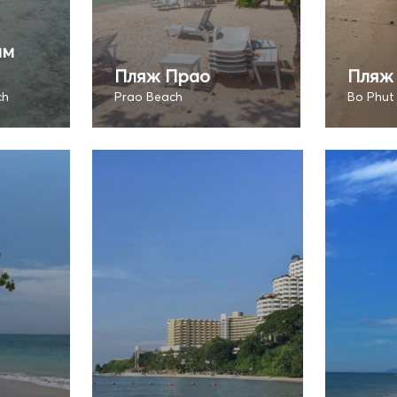
ам
Пляж Прао
Пляж 
ch
Prao Beach
Bo Phut