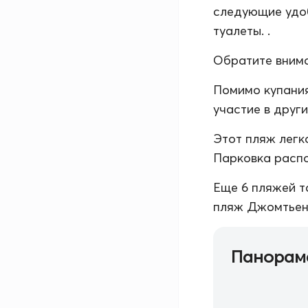
следующие удоб
туалеты. .
Обратите внима
Помимо купания
участие в друг
Этот пляж легк
Парковка распо
Еще 6 пляжей т
пляж Джомтьен,
Панорам