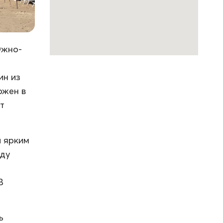
Южно-
ин из
ожен в
т
и ярким
оду
В
ь