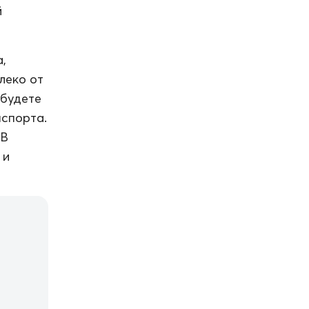
й
,
леко от
 будете
нспорта.
 В
 и