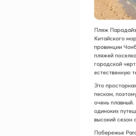
Пляж Парадайз 
Китайского мор
провинции Чонбу
пляжей поселка
городской черт
естественную т
Это просторная
песком, поэтом
очень плавный.
одиноких путеш
высокий сезон 
Побережье Para