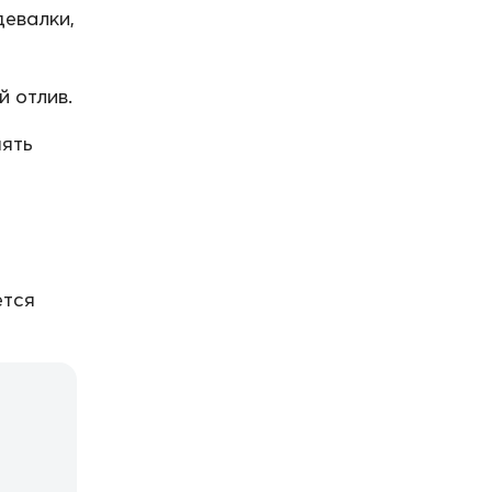
девалки,
 отлив.
нять
ется