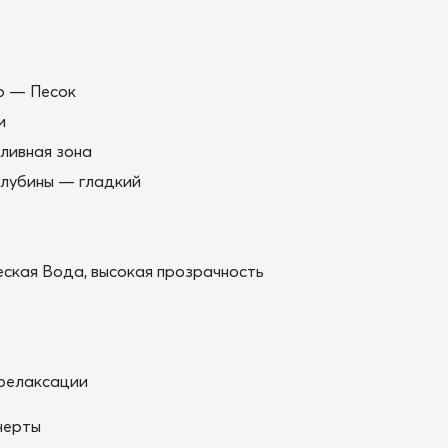
о — Песок
и
ливная зона
глубины — гладкий
ская Вода, высокая прозрачность
релаксации
черты