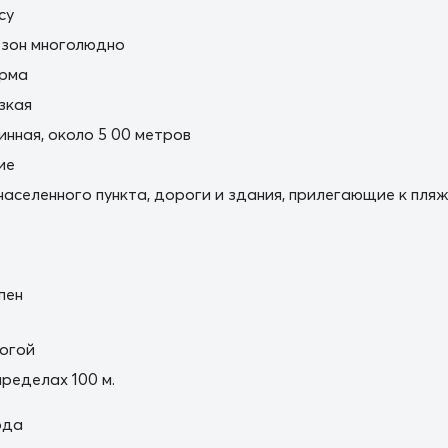
cy
езон многолюдно
орма
зкая
нная, около 5 00 метров
ие
населенного пункта, дороги и здания, прилегающие к пля
пен
огой
пределах 100 м.
ода