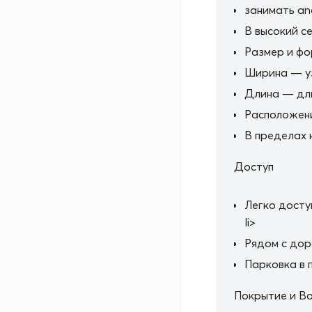
занимать an
В высокий с
Размер и ф
Ширина — у
Длина — дли
Расположен
В пределах 
Доступ
Легко досту
li>
Рядом с дор
Парковка в 
Покрытие и В