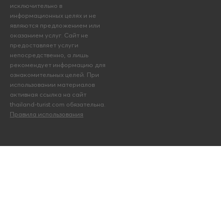
исключительно в
информационных целях и не
являются предложением или
оказанием услуг. Сайт не
предоставляет услуги
непосредственно, а лишь
рекомендует информацию для
ознакомительных целей. При
использовании материалов
активная ссылка на сайт
thailand-turist.com обязательна.
Правила использования