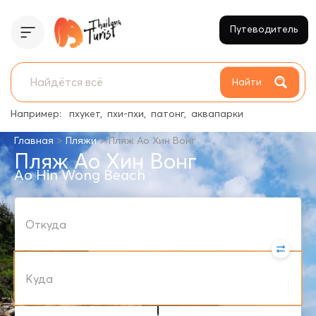
Путеводитель
Найти
Например:
пхукет
пхи-пхи
патонг
аквапарки
>
>
Главная
Пляжи
Пляж Ао Хин Вонг
Пляж Ао Хин Вонг
Ao Hin Wong Beach