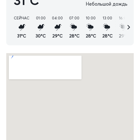
31°C
Небольшой дождь
СЕЙЧАС
01:00
04:00
07:00
10:00
13:00
16:00
19
31°C
30°C
29°C
28°C
28°C
28°C
29°C
2