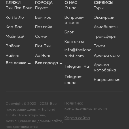
ПЛЯЖИ
ГОРОДА
О НАС
СЕРВИСЫ
Пхи-Пхи Лонг
Пхукет
О нас
Туры
Ко Ло Ло
Бангкок
Вопросы-
Экскурсии
ответы
Као Лак
Паттайя
Авиабилеты
Блог
Майя Бэй
Самуи
Трансферы
Контакты
Районг
Пхи-Пхи
Такси
info@thailand-
Найянг
Ао Нанг
Аренда авто
turist.com
Все пляжи →
Все города →
Аренда
Telegram Чат
мотобайка
Telegram
Направления
канал
Политика
Copyright © 2023—2025. Все
конфиденциальности
права защищены. «Thailand
Turist». Все материалы,
Карта сайта
размещенные на данном сайте,
предоставляются