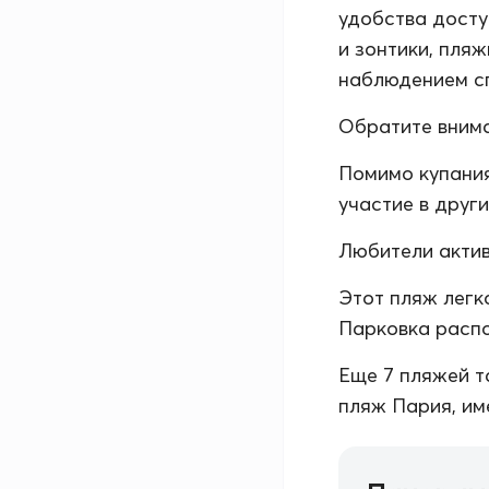
удобства досту
и зонтики, пля
наблюдением с
Обратите внима
Помимо купания
участие в друг
Любители актив
Этот пляж легк
Парковка распо
Еще 7 пляжей т
пляж Пария, им
Панорам