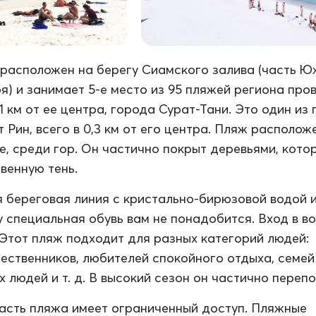
расположен на берегу Сиамского залива (часть Ю
я) и занимает 5-е место из 95 пляжей региона про
1 км от ее центра, города Сурат-Тани. Это один из
 Рин, всего в 0,3 км от его центра. Пляж располож
е, среди гор. Он частично покрыт деревьями, кото
венную тень.
 береговая линия с кристально-бирюзовой водой 
у специальная обувь вам не понадобится. Вход в в
 Этот пляж подходит для разных категорий людей:
ественников, любителей спокойного отдыха, семей
 людей и т. д. В высокий сезон он частично перепо
асть пляжа имеет ограниченный доступ. Пляжные