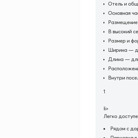
Отель и общ
Основная ча
Размещение
В высокий с
Размер и ф
Ширина — д
Длина — дли
Расположен
Внутри посе
1
li>
Легко доступе
Рядом с до
Парковка в 