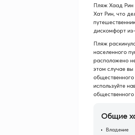
Пляж Хаад Рин 
Хат Рин, что д
путешественник
дискомфорт из-
Пляж раскинулс
населенного пу
расположено не
этом случае вы
общественного 
используйте на
общественного 
Общие х
Владение