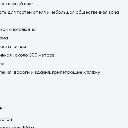
ественный пляж
сть для гостей отеля и небольшая общественная зона
езон многолюдно
орма
остаточная
нная , около 500 метров
ие
ления, дороги и здания, прилегающие к пляжу
н
рогой
пределах 100 м.