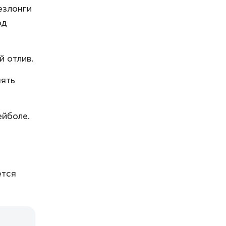
езлонги
од
 отлив.
нять
ейболе.
ется