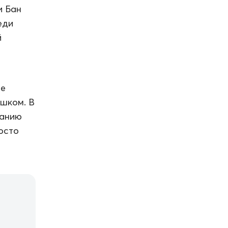
и Бан
еди
й
ье
ешком. В
санию
осто