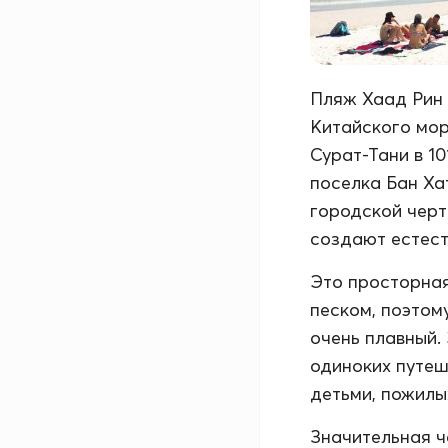
Пляж Хаад Рин 
Китайского мор
Сурат-Тани в 10
поселка Бан Хат
городской черт
создают естест
Это просторная
песком, поэтом
очень плавный.
одиноких путеш
детьми, пожилых
Значительная ч