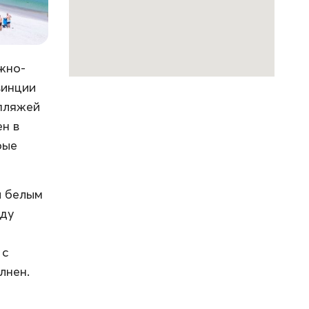
жно-
винции
 пляжей
ен в
рые
и белым
оду
 с
лнен.