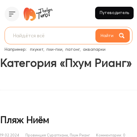
Путеводитель
Найти
Например:
пхукет
пхи-пхи
патонг
аквапарки
Категория «Пхум Рианг»
Пляж Ниём
19.02.2024
Провинция Сураттхани
,
Пхум Рианг
Комментарии: 0