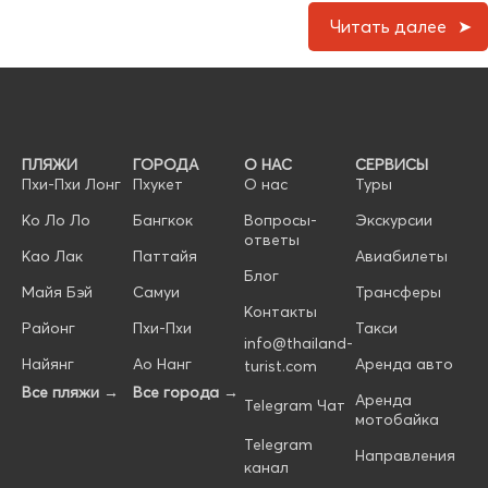
Читать далее
ПЛЯЖИ
ГОРОДА
О НАС
СЕРВИСЫ
Пхи-Пхи Лонг
Пхукет
О нас
Туры
Ко Ло Ло
Бангкок
Вопросы-
Экскурсии
ответы
Као Лак
Паттайя
Авиабилеты
Блог
Майя Бэй
Самуи
Трансферы
Контакты
Районг
Пхи-Пхи
Такси
info@thailand-
Найянг
Ао Нанг
Аренда авто
turist.com
Все пляжи →
Все города →
Аренда
Telegram Чат
мотобайка
Telegram
Направления
канал