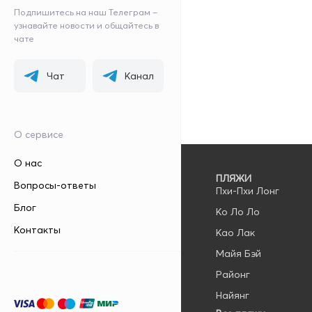
Подпишитесь на наш Телеграм –
узнавайте новости и общайтесь в
чате
Чат
Канал
О сервисе
О нас
ПЛЯЖИ
Вопросы-ответы
Пхи-Пхи Лонг
Блог
Ко Ло Ло
Контакты
Као Лак
Майя Бэй
Русский
Районг
▼
Найянг