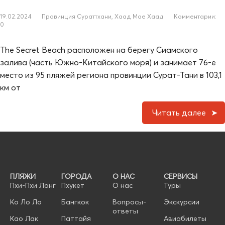
19.02.2024
Провинция Сураттхани
,
Хаад Мае Хаад
Комментарии:
0
The Secret Beach расположен на берегу Сиамского
залива (часть Южно-Китайского моря) и занимает 76-е
место из 95 пляжей региона провинции Сурат-Тани в 103,1
км от
Читать далее
ПЛЯЖИ
ГОРОДА
О НАС
СЕРВИСЫ
Пхи-Пхи Лонг
Пхукет
О нас
Туры
Ко Ло Ло
Бангкок
Вопросы-
Экскурсии
ответы
Као Лак
Паттайя
Авиабилеты