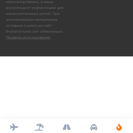
непосредственно, а лишь
рекомендует информацию для
ознакомительных целей. При
использовании материалов
активная ссылка на сайт
thailand-turist.com обязательна.
Правила использования