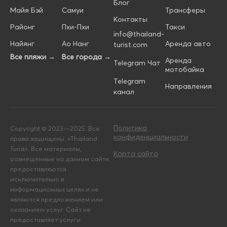
Блог
Майя Бэй
Самуи
Трансферы
Контакты
Районг
Пхи-Пхи
Такси
info@thailand-
Найянг
Ао Нанг
Аренда авто
turist.com
Все пляжи →
Все города →
Аренда
Telegram Чат
мотобайка
Telegram
Направления
канал
Политика
Copyright © 2023—2025. Все
конфиденциальности
права защищены. «Thailand
Turist». Все материалы,
Карта сайта
размещенные на данном сайте,
предоставляются
исключительно в
информационных целях и не
являются предложением или
оказанием услуг. Сайт не
предоставляет услуги