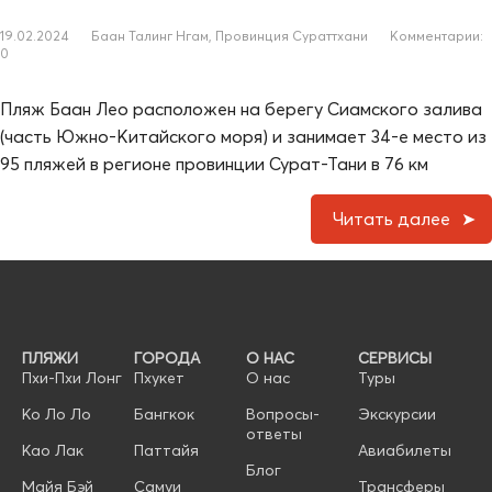
19.02.2024
Баан Талинг Нгам
,
Провинция Сураттхани
Комментарии:
0
Пляж Баан Лео расположен на берегу Сиамского залива
(часть Южно-Китайского моря) и занимает 34-е место из
95 пляжей в регионе провинции Сурат-Тани в 76 км
Читать далее
ПЛЯЖИ
ГОРОДА
О НАС
СЕРВИСЫ
Пхи-Пхи Лонг
Пхукет
О нас
Туры
Ко Ло Ло
Бангкок
Вопросы-
Экскурсии
ответы
Као Лак
Паттайя
Авиабилеты
Блог
Майя Бэй
Самуи
Трансферы