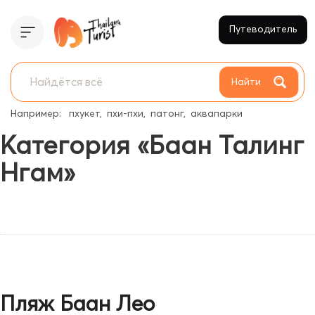
Путеводитель
Найти
Например:
пхукет
пхи-пхи
патонг
аквапарки
Категория «Баан Талинг
Нгам»
Пляж Баан Лео