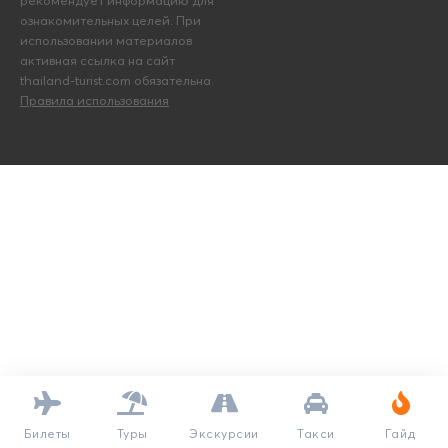
рекомендует информацию для
ознакомительных целей. При
использовании материалов
активная ссылка на сайт
thailand-turist.com обязательна.
Правила использования
Билеты
Туры
Экскурсии
Такси
Гайд