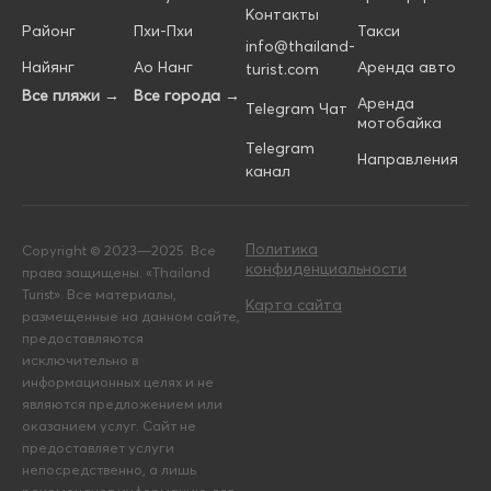
Контакты
Районг
Пхи-Пхи
Такси
info@thailand-
Найянг
Ао Нанг
Аренда авто
turist.com
Все пляжи →
Все города →
Аренда
Telegram Чат
мотобайка
Telegram
Направления
канал
Политика
Copyright © 2023—2025. Все
конфиденциальности
права защищены. «Thailand
Turist». Все материалы,
Карта сайта
размещенные на данном сайте,
предоставляются
исключительно в
информационных целях и не
являются предложением или
оказанием услуг. Сайт не
предоставляет услуги
непосредственно, а лишь