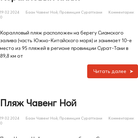
19.02.2024
Баан Чавенг Ной
,
Провинция Сураттхани
Комментарии:
0
Коралловый пляж расположен на берегу Сиамского
залива (часть Южно-Китайского моря) и занимает 10-е
место из 95 пляжей в регионе провинции Сурат-Тани в
89,8 км от
Читать далее
Пляж Чавенг Ной
19.02.2024
Баан Чавенг Ной
,
Провинция Сураттхани
Комментарии:
0