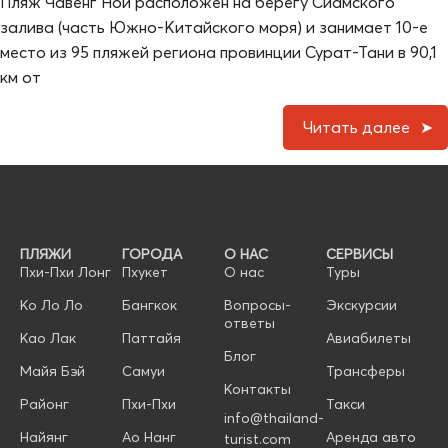
Пляж Чавенг Ной расположен на берегу Сиамского
залива (часть Южно-Китайского моря) и занимает 10-е
место из 95 пляжей региона провинции Сурат-Тани в 90,1
км от
Читать далее
ПЛЯЖИ
ГОРОДА
О НАС
СЕРВИСЫ
Пхи-Пхи Лонг
Пхукет
О нас
Туры
Ко Ло Ло
Бангкок
Вопросы-
Экскурсии
ответы
Као Лак
Паттайя
Авиабилеты
Блог
Майя Бэй
Самуи
Трансферы
Контакты
Районг
Пхи-Пхи
Такси
info@thailand-
Найянг
Ао Нанг
Аренда авто
turist.com