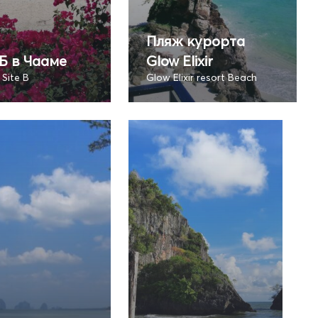
Пляж курорта
Б в Чааме
Glow Elixir
Site B
Glow Elixir resort Beach