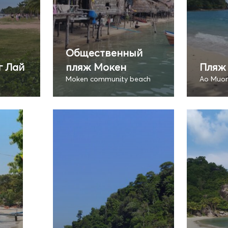
Общественный
г Лай
пляж Мокен
Пляж
Moken community beach
Ao Muon