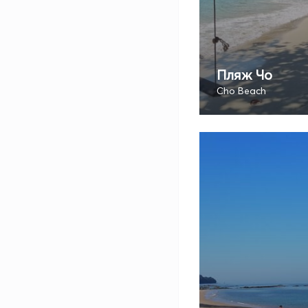
Пляж Чо
Cho Beach