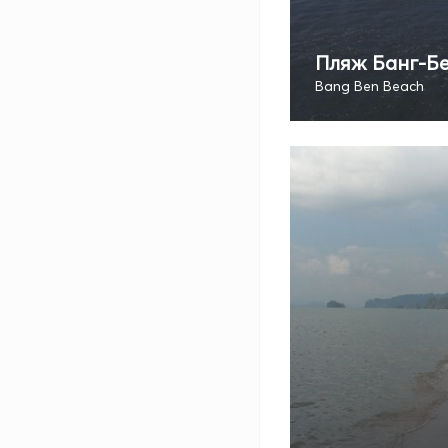
Пляж Банг-Б
Bang Ben Beach