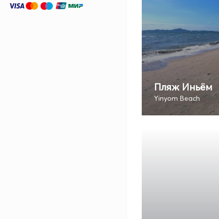
Пляж Иньём
Yinyom Beach