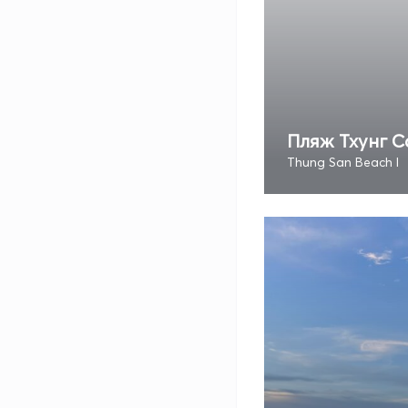
Пляж Тхунг С
Thung San Beach I