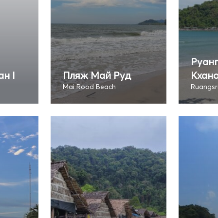
Руанг
ан I
Пляж Май Руд
Кхан
Mai Rood Beach
Ruangsr