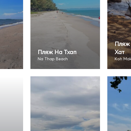
Пляж 
Пляж На Тхап
Хат
Na Thap Beach
Koh Mak