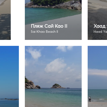
Пляж Сай Као II
Хаад 
Sai Khao Beach II
Haad Y