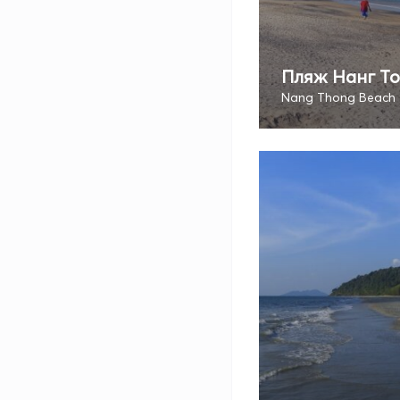
Пляж Нанг То
Nang Thong Beach