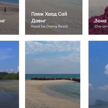
Пляж Хаад Сай
нг
Даенг
Зона 
Haad Sai Daeng Beach
Cha-am 