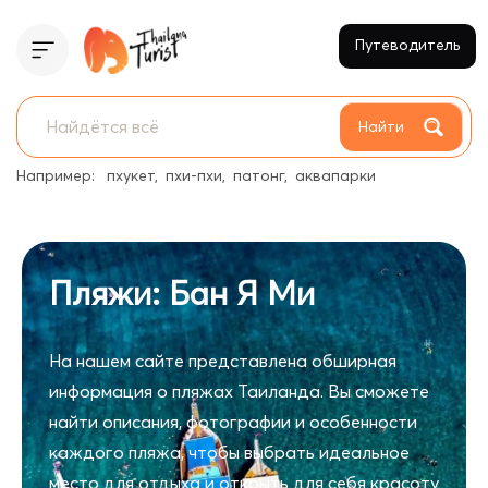
Путеводитель
Найти
Например:
пхукет
пхи-пхи
патонг
аквапарки
Пляжи: Бан Я Ми
На нашем сайте представлена обширная
информация о пляжах Таиланда. Вы сможете
найти описания, фотографии и особенности
каждого пляжа, чтобы выбрать идеальное
место для отдыха и открыть для себя красоту