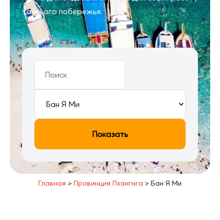
тайского побережья.
Показать
Главная
>
Провинция Пхангнга
>
Бан Я Ми