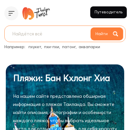
Путеводитель
Найти
Например:
пхукет
пхи-пхи
патонг
аквапарки
Пляжи: Бан Кхлонг Хиа
На нашем сайте представлена обширная
информация о пляжах Таиланда. Вы сможете
найти описания, фотографии и особенности
каждого пляжа, чтобы выбрать идеальное
место для отдыха и открыть для себя красоту