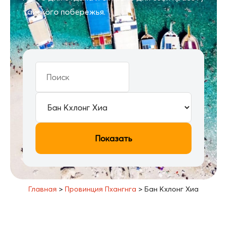
тайского побережья.
Показать
Главная
>
Провинция Пхангнга
>
Бан Кхлонг Хиа