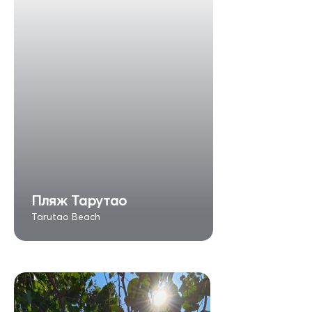
Пляж Тарутао
Tarutao Beach