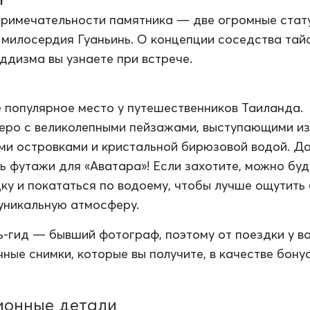
г
римечательности памятника — две огромные стату
 милосердия Гуаньинь. О концепции соседства тай
уддизма вы узнаете при встрече.
 популярное место у путешественников Таиланда.
еро с великолепными пейзажами, выступающими из
ми островками и кристальной бирюзовой водой. Да
ь футажи для «Аватара»! Если захотите, можно буд
ку и покататься по водоему, чтобы лучше ощутить 
уникальную атмосферу.
ь-гид — бывший фотограф, поэтому от поездки у в
ные снимки, которые вы получите, в качестве бонус
ионные детали