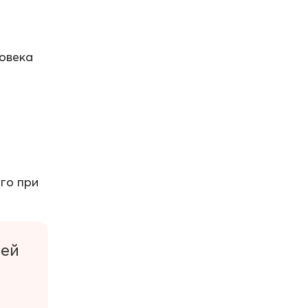
овека
го при
ней