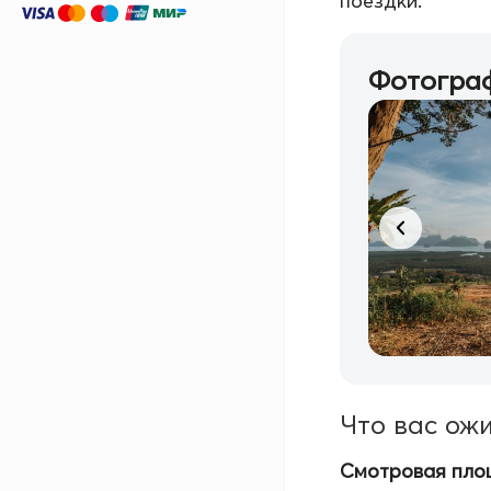
поездки.
Фотограф
Что вас ож
Смотровая пло