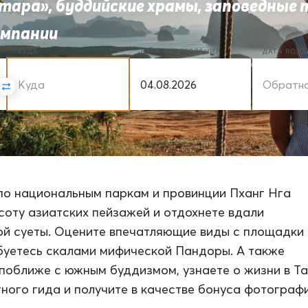
тара», буддийские храмы, заповедные 
омпании
КУДА
ДАТА ОТПРАВЛЕНИЯ
ДАТА ВОЗ
по национальным паркам и провинции Пханг Нга
соту азиатских пейзажей и отдохнете вдали
ой суеты. Оцените впечатляющие виды с площадки
уетесь скалами мифической Пандоры. А также
поближе с южным буддизмом, узнаете о жизни в Т
тного гида и получите в качестве бонуса фотограф