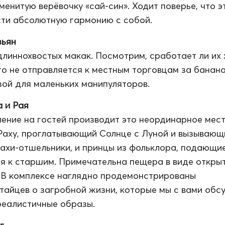
менитую верёвочку «сай-син». Ходит поверье, что э
ти абсолютную гармонию с собой.
зьян
 длиннохвостых макак. Посмотрим, сработает ли их
то не отправляется к местным торговцам за банан
зой для маленьких манипуляторов.
 и Рая
ение на гостей производит это неординарное мест
Раху, проглатывающий Солнце с Луной и вызывающ
нахи-отшельники, и принцы из фольклора, подающи
я к старшим. Примечательна пещера в виде откры
 В комплексе наглядно продемонстрированы
тайцев о загробной жизни, которые мы с вами обс
реалистичные образы.