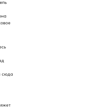
епь
она
ковое
есь
ад
м сюда
вяжет