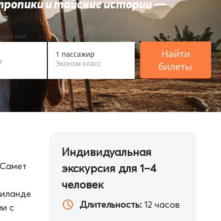
тропики и тайские истории —
ВРАЩЕНИЯ
ПАССАЖИРЫ
Найти
1 пассажир
Эконом класс
билеты
Индивидуальная
 Самет
экскурсия для 1–4
человек
аиланде
Длительность:
12 часов
ии с