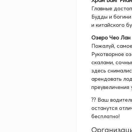
Храм Банг Риан
Главные достоп
Будды и богини
и китайского б
Озеро Чео Лан
Пожалуй, самое
Рукотворное оз
скалами, сочны
здесь снималис
арендовать лод
преувеличения 
?? Ваш водител
останутся отлич
бесплатно!
Организац