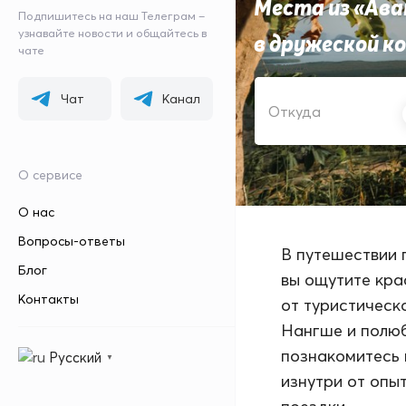
Места из «Ава
Подпишитесь на наш Телеграм –
узнавайте новости и общайтесь в
в дружеской к
чате
ОТКУДА
Чат
Канал
О сервисе
О нас
Вопросы-ответы
В путешествии 
Блог
вы ощутите кра
Контакты
от туристическ
Нангше и полюб
познакомитесь 
Русский
▼
изнутри от опы