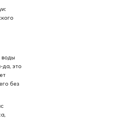
и:
ского
 воды
-да, это
ет
его без
ас
а,