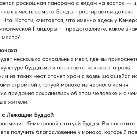
ается роскошная панорама с видом на восток — ц
анных в честь самого Бонда, простирается далеко
 Нга. Кстати, считается, что именно здесь у Кэмер
мифической Пандоры — представляете, какое зна
 место?
монаха
будет несколько сакральных мест, где вы прикоснет
 культуре буддизма и осознаете, какова его роль
ним из таких мест станет храм с возвышающейся н
ами огромной статуей монаха из черного камня.
кие предания сохранились об этом человеке и с че
ые жители.
 с Лежащим Буддой
знаменит 15-метровой статуей Будды. Вы посетите
ете получить благословение у монаха, который по