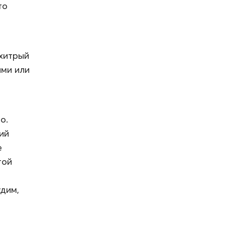
то
 хитрый
ами или
о.
ий
е
той
удим,