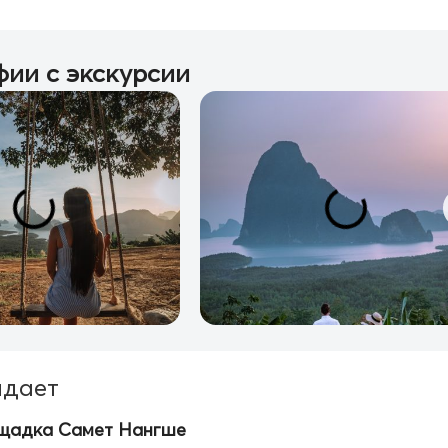
ии с экскурсии
идает
щадка Самет Нангше