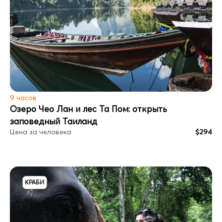
9 часов
Озеро Чео Лан и лес Та Пом: открыть
заповедный Таиланд
Цена за человека
$294
КРАБИ