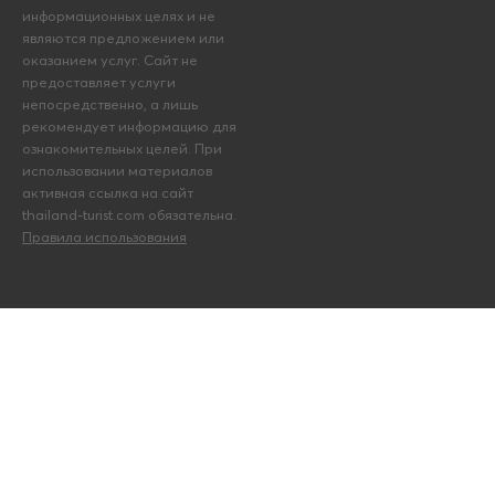
информационных целях и не
являются предложением или
оказанием услуг. Сайт не
предоставляет услуги
непосредственно, а лишь
рекомендует информацию для
ознакомительных целей. При
использовании материалов
активная ссылка на сайт
thailand-turist.com обязательна.
Правила использования