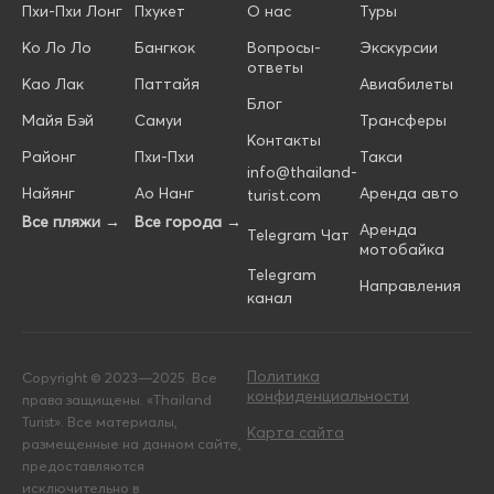
Пхи-Пхи Лонг
Пхукет
О нас
Туры
Ко Ло Ло
Бангкок
Вопросы-
Экскурсии
ответы
Као Лак
Паттайя
Авиабилеты
Блог
Майя Бэй
Самуи
Трансферы
Контакты
Районг
Пхи-Пхи
Такси
info@thailand-
Найянг
Ао Нанг
Аренда авто
turist.com
Все пляжи →
Все города →
Аренда
Telegram Чат
мотобайка
Telegram
Направления
канал
Политика
Copyright © 2023—2025. Все
конфиденциальности
права защищены. «Thailand
Turist». Все материалы,
Карта сайта
размещенные на данном сайте,
предоставляются
исключительно в