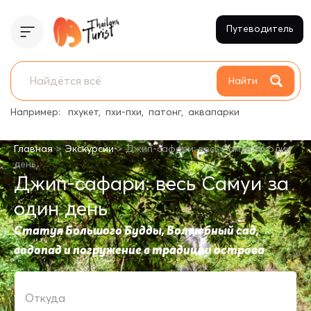
Путеводитель
Найти
Например:
пхукет
пхи-пхи
патонг
аквапарки
>
>
Главная
Экскурсии
Джип-сафари: весь Самуи за один
день
Джип-сафари: весь Самуи за
один день
Статуя Большого Будды, Волшебный сад,
водопад и погружение в традиции острова