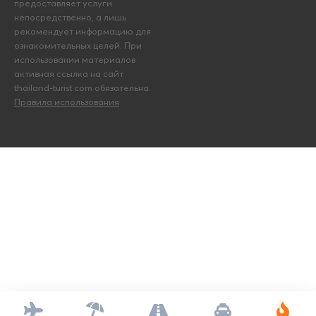
предоставляет услуги
непосредственно, а лишь
рекомендует информацию для
ознакомительных целей. При
использовании материалов
активная ссылка на сайт
thailand-turist.com обязательна.
Правила использования