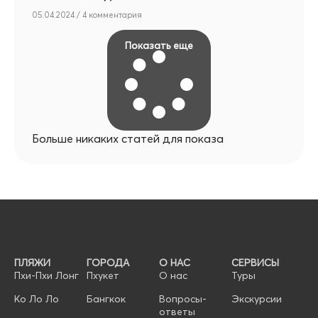
05.04.2024
4 комментария
Показать еще
Больше никаких статей для показа
ПЛЯЖИ
ГОРОДА
О НАС
СЕРВИСЫ
Пхи-Пхи Лонг
Пхукет
О нас
Туры
Ко Ло Ло
Бангкок
Вопросы-
Экскурсии
ответы