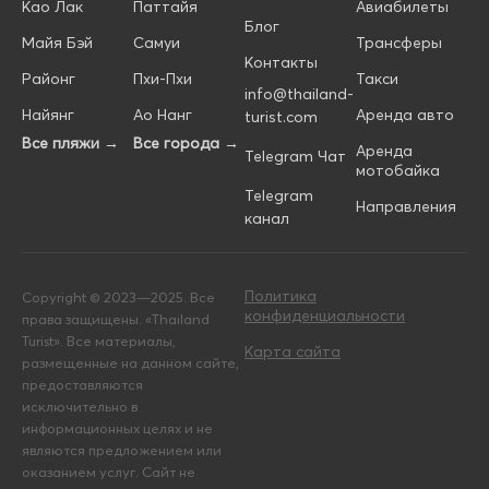
Као Лак
Паттайя
Авиабилеты
Блог
Майя Бэй
Самуи
Трансферы
Контакты
Районг
Пхи-Пхи
Такси
info@thailand-
Найянг
Ао Нанг
Аренда авто
turist.com
Все пляжи →
Все города →
Аренда
Telegram Чат
мотобайка
Telegram
Направления
канал
Политика
Copyright © 2023—2025. Все
конфиденциальности
права защищены. «Thailand
Turist». Все материалы,
Карта сайта
размещенные на данном сайте,
предоставляются
исключительно в
информационных целях и не
являются предложением или
оказанием услуг. Сайт не