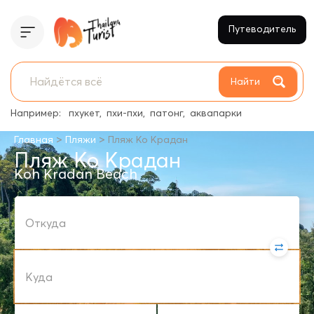
Путеводитель
Найти
Например:
пхукет
пхи-пхи
патонг
аквапарки
>
>
Главная
Пляжи
Пляж Ко Крадан
Пляж Ко Крадан
Koh Kradan Beach