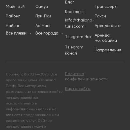
Блог
Майя Бэй
Самуи
Трансферы
Контакты
Районг
Пхи-Пхи
Такси
info@thailand-
Найянг
Ао Нанг
Аренда авто
turist.com
Все пляжи →
Все города →
Аренда
Telegram Чат
мотобайка
Telegram
Направления
канал
Политика
Copyright © 2023—2025. Все
конфиденциальности
права защищены. «Thailand
Turist». Все материалы,
Карта сайта
размещенные на данном сайте,
предоставляются
исключительно в
информационных целях и не
являются предложением или
оказанием услуг. Сайт не
предоставляет услуги