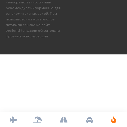
непосредственно, а лишь
рекомендует информацию для
ознакомительных целей. При
использовании материалов
активная ссылка на сайт
thailand-turist.com обязательна.
Правила использования