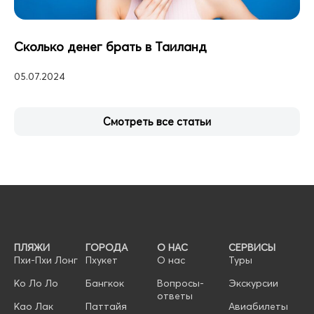
Сколько денег брать в Таиланд
05.07.2024
Смотреть все статьи
ПЛЯЖИ
ГОРОДА
О НАС
СЕРВИСЫ
Пхи-Пхи Лонг
Пхукет
О нас
Туры
Ко Ло Ло
Бангкок
Вопросы-
Экскурсии
ответы
Као Лак
Паттайя
Авиабилеты