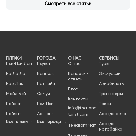
Смотреть все статьи
ПЛЯЖИ
ГОРОДА
О НАС
СЕРВИСЫ
Пхи-Пхи Лонг
Пхукет
О нас
Туры
Ко Ло Ло
Бангкок
Вопросы-
Экскурсии
ответы
Као Лак
Паттайя
Авиабилеты
Блог
Майя Бэй
Самуи
Трансферы
Контакты
Районг
Пхи-Пхи
Такси
info@thailand-
Найянг
Ао Нанг
Аренда авто
turist.com
Все пляжи →
Все города →
Аренда
Telegram Чат
мотобайка