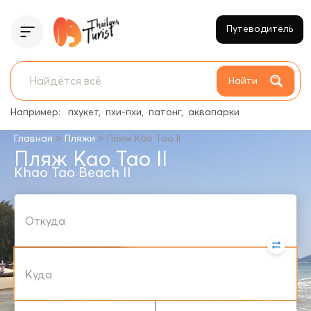
Путеводитель
Найти
Например:
пхукет
пхи-пхи
патонг
аквапарки
>
>
Главная
Пляжи
Пляж Као Тао II
Пляж Као Тао II
Khao Tao Beach II