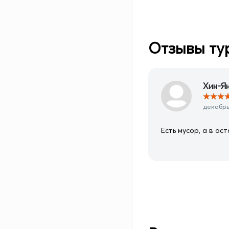
Отзывы ту
Хин-Я
★
★
★
декабрь 
Есть мусор, а в ос