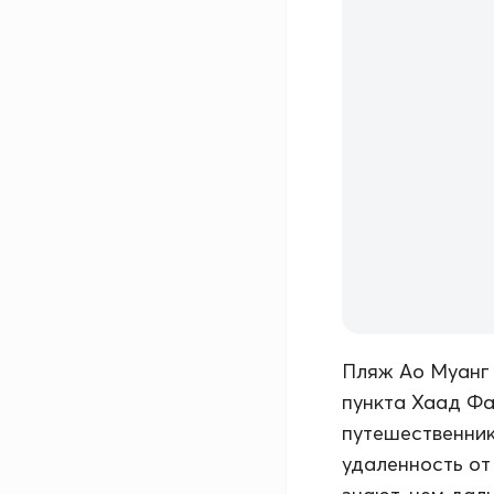
Пляж Ао Муанг 
пункта Хаад Фа
путешественник
удаленность от