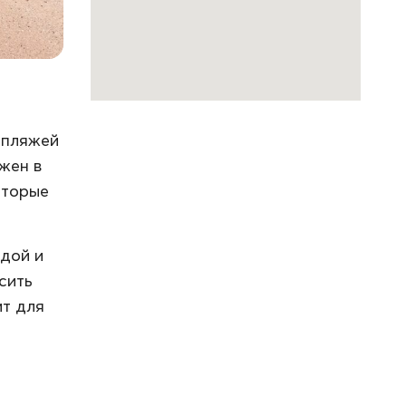
з пляжей
ожен в
оторые
дой и
сить
ит для