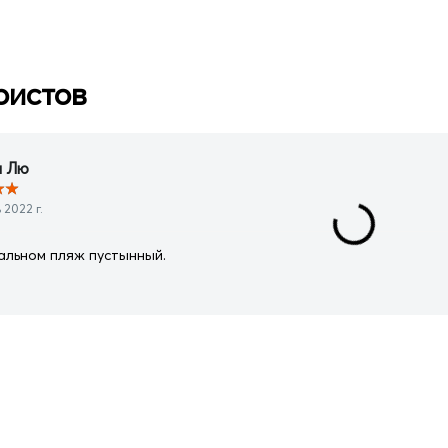
ристов
н Лю
★
★
2022 г.
тальном пляж пустынный.