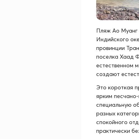
Пляж Ао Муанг 
Индийского оке
провинции Транг
поселка Хаад Фа
естественном м
создают естест
Это короткая п
ярким песчано-
специальную об
разных категор
спокойного отды
практически бе