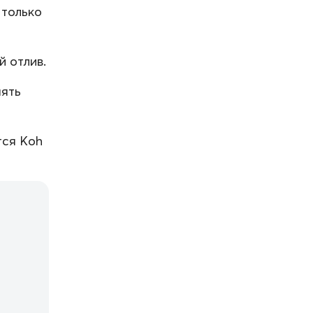
 только
 отлив.
нять
тся Koh