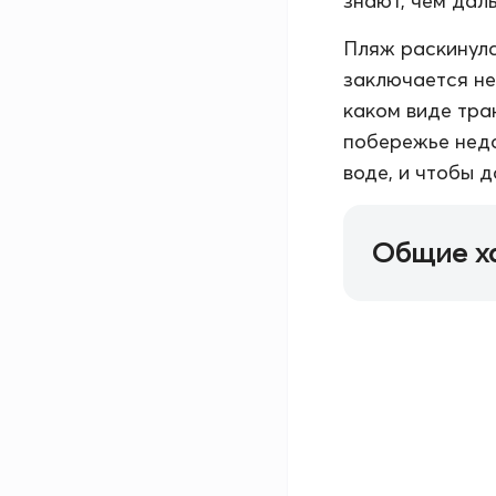
знают, чем дал
Пляж раскинулс
заключается не 
каком виде тра
побережье недо
воде, и чтобы 
Общие х