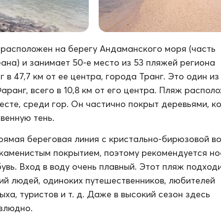
расположен на берегу Андаманского моря (часть
ана) и занимает 50-е место из 53 пляжей региона
 в 47,7 км от ее центра, города Транг. Это один и
ранг, всего в 10,8 км от его центра. Пляж распол
есте, среди гор. Он частично покрыт деревьями, к
венную тень.
рямая береговая линия с кристально-бирюзовой во
каменистым покрытием, поэтому рекомендуется но
увь. Вход в воду очень плавный. Этот пляж подход
ий людей, одиноких путешественников, любителей
ха, туристов и т. д. Даже в высокий сезон здесь
злюдно.