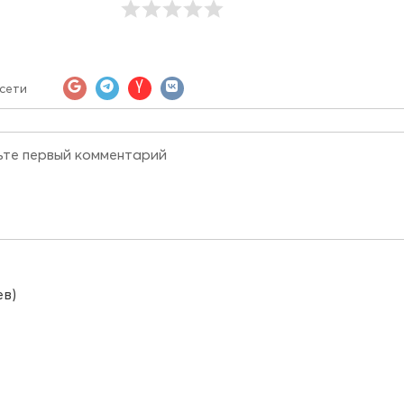
сети
ев)