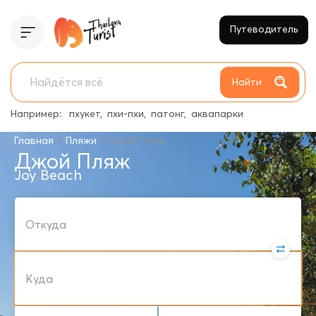
Путеводитель
Найти
Например:
пхукет
пхи-пхи
патонг
аквапарки
>
>
Главная
Пляжи
Джой Пляж
Джой Пляж
Joy Beach