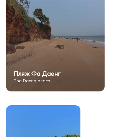
Пляж Фа Даенг
Pha Daeng beach