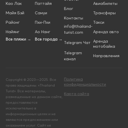
Као Лак
Паттайя
Авиабилеты
Блог
Майя Бэй
Самуи
Трансферы
Контакты
Районг
Пхи-Пхи
Такси
info@thailand-
Найянг
Ао Нанг
Аренда авто
turist.com
Все пляжи →
Все города →
Аренда
Telegram Чат
мотобайка
Telegram
Направления
канал
Политика
Copyright © 2023—2025. Все
конфиденциальности
права защищены. «Thailand
Turist». Все материалы,
Карта сайта
размещенные на данном сайте,
предоставляются
исключительно в
информационных целях и не
являются предложением или
оказанием услуг. Сайт не