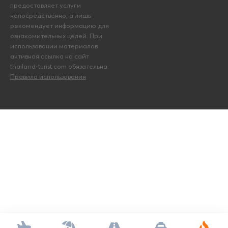
предоставляет услуги
непосредственно, а лишь
рекомендует информацию для
ознакомительных целей. При
использовании материалов
активная ссылка на сайт
thailand-turist.com обязательна.
Правила использования