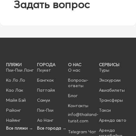
Задать вопрос
ПЛЯЖИ
ГОРОДА
О НАС
СЕРВИСЫ
Пхи-Пхи Лонг
Пхукет
О нас
Туры
Ко Ло Ло
Бангкок
Вопросы-
Экскурсии
ответы
Као Лак
Паттайя
Авиабилеты
Блог
Майя Бэй
Самуи
Трансферы
Контакты
Районг
Пхи-Пхи
Такси
info@thailand-
Найянг
Ао Нанг
Аренда авто
turist.com
Все пляжи →
Все города →
Аренда
Telegram Чат
мотобайка