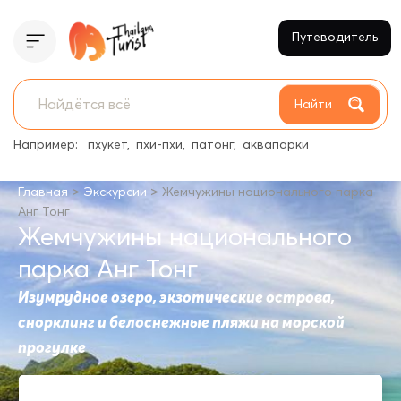
Путеводитель
Найти
Например:
пхукет
пхи-пхи
патонг
аквапарки
>
>
Главная
Экскурсии
Жемчужины национального парка
Анг Тонг
Жемчужины национального
парка Анг Тонг
Изумрудное озеро, экзотические острова,
снорклинг и белоснежные пляжи на морской
прогулке