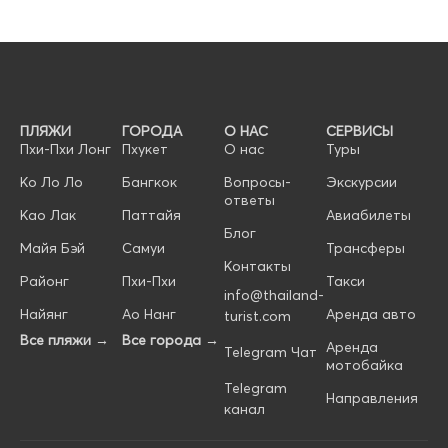
ПЛЯЖИ
ГОРОДА
О НАС
СЕРВИСЫ
Пхи-Пхи Лонг
Пхукет
О нас
Туры
Ко Ло Ло
Бангкок
Вопросы-
Экскурсии
ответы
Као Лак
Паттайя
Авиабилеты
Блог
Майя Бэй
Самуи
Трансферы
Контакты
Районг
Пхи-Пхи
Такси
info@thailand-
Найянг
Ао Нанг
Аренда авто
turist.com
Все пляжи →
Все города →
Аренда
Telegram Чат
мотобайка
Telegram
Направления
канал