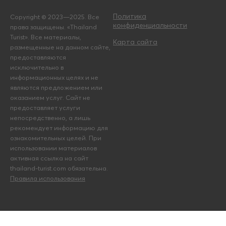
Политика
Copyright © 2023—2025. Все
конфиденциальности
права защищены. «Thailand
Turist». Все материалы,
Карта сайта
размещенные на данном сайте,
предоставляются
исключительно в
информационных целях и не
являются предложением или
оказанием услуг. Сайт не
предоставляет услуги
непосредственно, а лишь
рекомендует информацию для
ознакомительных целей. При
использовании материалов
активная ссылка на сайт
thailand-turist.com обязательна.
Правила использования