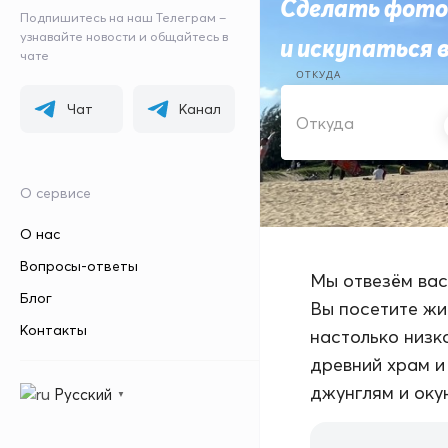
Сделать фото 
Подпишитесь на наш Телеграм –
узнавайте новости и общайтесь в
и искупаться 
чате
ОТКУДА
Чат
Канал
О сервисе
О нас
Вопросы-ответы
Мы отвезём вас
Блог
Вы посетите жи
Контакты
настолько низк
древний храм и
джунглям и оку
Русский
▼