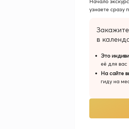
Начало экскурс
узнаете сразу 
Закажите
в календ
Это индиви
её для вас
На сайте в
гиду на ме