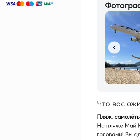
Фотограф
Что вас ож
Пляж, самолёты
На пляже Май К
головами! Вы с