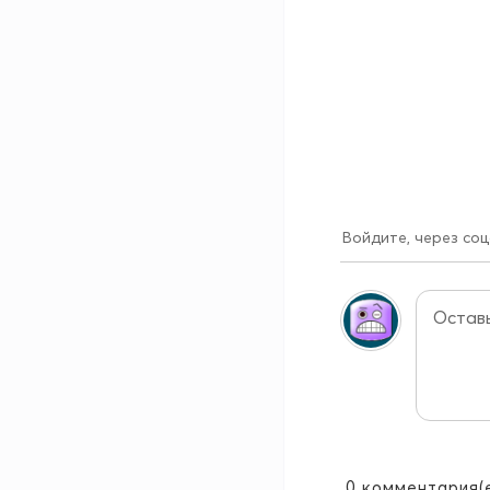
Войдите, через соц
0
комментария(