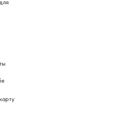
для
ты
бе
карту