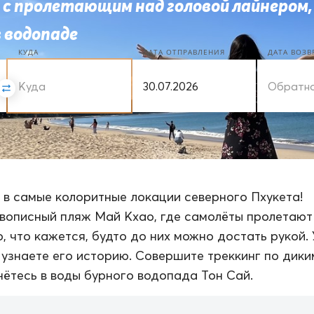
с пролетающим над головой лайнером,
в водопаде
КУДА
ДАТА ОТПРАВЛЕНИЯ
ДАТА ВОЗ
 в самые колоритные локации северного Пхукета!
вописный пляж Май Кхао, где самолёты пролетают
о, что кажется, будто до них можно достать рукой.
 узнаете его историю. Совершите треккинг по дики
нётесь в воды бурного водопада Тон Сай.