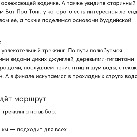
в освежающей водичке. А также увидите старинный
м Ват Пра Тонг, у которого есть интересная легенд
ам её, а также поделимся основами буддийской
с
 увлекательный треккинг. По пути полюбуемся
ми видами диких джунглей, деревьями-гигантами
рощами, послушаем пение птиц и шум воды, стека
н. А в финале искупаемся в прохладных струях вод
йдёт маршрут
 треккинга на выбор:
5 км — подходит для всех