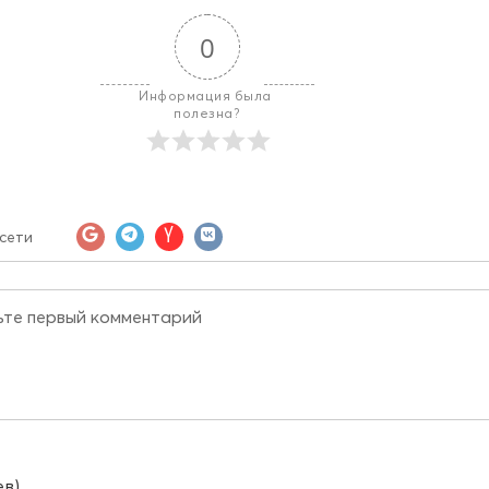
0
Информация была 
полезна?
сети
ев)