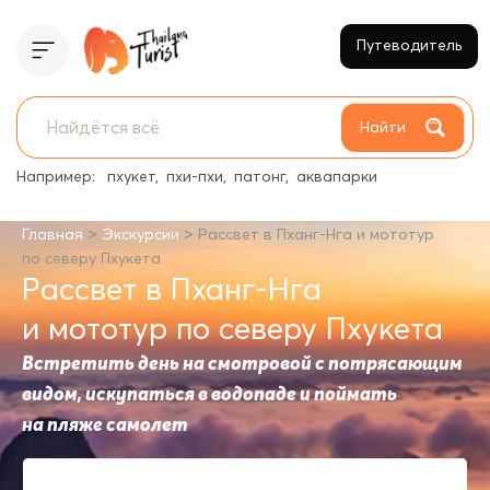
Путеводитель
Найти
Например:
пхукет
пхи-пхи
патонг
аквапарки
>
>
Главная
Экскурсии
Рассвет в Пханг-Нга и мототур
по северу Пхукета
Рассвет в Пханг-Нга
и мототур по северу Пхукета
Встретить день на смотровой с потрясающим
видом, искупаться в водопаде и поймать
на пляже самолет