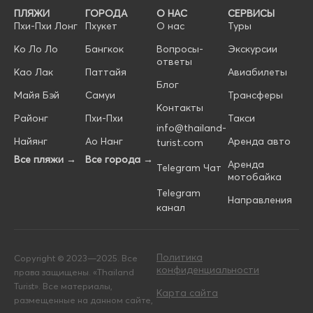
ПЛЯЖИ
ГОРОДА
О НАС
СЕРВИСЫ
Пхи-Пхи Лонг
Пхукет
О нас
Туры
Ко Ло Ло
Бангкок
Вопросы-
Экскурсии
ответы
Као Лак
Паттайя
Авиабилеты
Блог
Майя Бэй
Самуи
Трансферы
Контакты
Районг
Пхи-Пхи
Такси
info@thailand-
Найянг
Ао Нанг
Аренда авто
turist.com
Все пляжи →
Все города →
Аренда
Telegram Чат
мотобайка
Telegram
Направления
канал
Политика
Copyright © 2023—2025. Все
конфиденциальности
права защищены. «Thailand
Turist». Все материалы,
Карта сайта
размещенные на данном сайте,