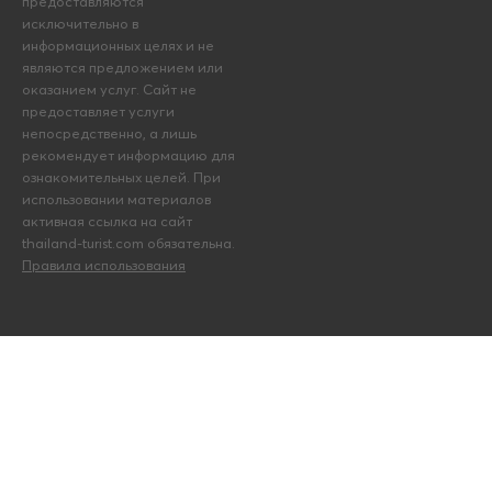
предоставляются
исключительно в
информационных целях и не
являются предложением или
оказанием услуг. Сайт не
предоставляет услуги
непосредственно, а лишь
рекомендует информацию для
ознакомительных целей. При
использовании материалов
активная ссылка на сайт
thailand-turist.com обязательна.
Правила использования