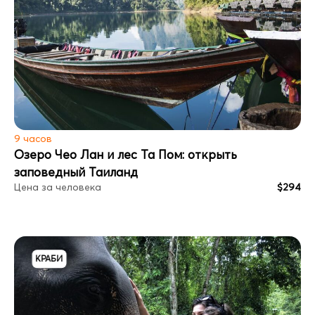
9 часов
Озеро Чео Лан и лес Та Пом: открыть
заповедный Таиланд
Цена за человека
$294
КРАБИ