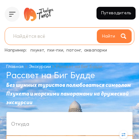
Путеводитель
Найти
Например:
пхукет
пхи-пхи
патонг
аквапарки
>
>
Главная
Экскурсии
Рассвет на Биг Будде
Рассвет на Биг Будде
Без шумных туристов полюбоваться символом
Пхукета и морскими панорамами на дружеской
экскурсии