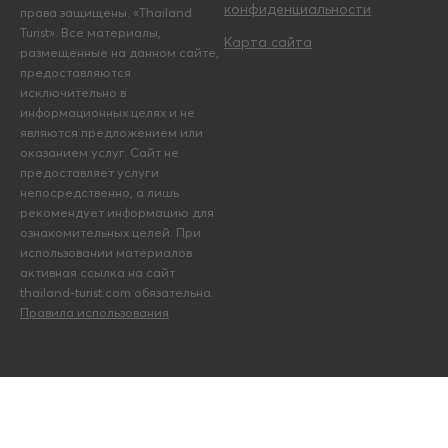
конфиденциальности
права защищены. «Thailand
Turist». Все материалы,
Карта сайта
размещенные на данном сайте,
предоставляются
исключительно в
информационных целях и не
являются предложением или
оказанием услуг. Сайт не
предоставляет услуги
непосредственно, а лишь
рекомендует информацию для
ознакомительных целей. При
использовании материалов
активная ссылка на сайт
thailand-turist.com обязательна.
Правила использования