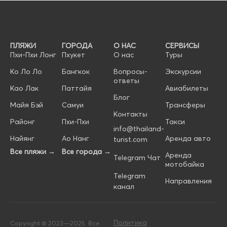
ПЛЯЖИ
ГОРОДА
О НАС
СЕРВИСЫ
Пхи-Пхи Лонг
Пхукет
О нас
Туры
Ко Ло Ло
Бангкок
Вопросы-
Экскурсии
ответы
Као Лак
Паттайя
Авиабилеты
Блог
Майя Бэй
Самуи
Трансферы
Контакты
Районг
Пхи-Пхи
Такси
info@thailand-
Найянг
Ао Нанг
Аренда авто
turist.com
Все пляжи →
Все города →
Аренда
Telegram Чат
мотобайка
Telegram
Направления
канал
Политика
Copyright © 2023—2025. Все