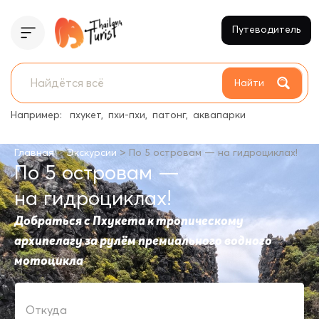
Путеводитель
Найти
Например:
пхукет
пхи-пхи
патонг
аквапарки
>
>
Главная
Экскурсии
По 5 островам — на гидроциклах!
По 5 островам —
на гидроциклах!
Добраться с Пхукета к тропическому
архипелагу за рулём премиального водного
мотоцикла