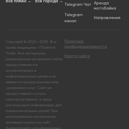
Все пляжи →
Все города →
Аренда
Telegram Чат
мотобайка
Telegram
Направления
канал
Политика
Copyright © 2023—2025. Все
конфиденциальности
права защищены. «Thailand
Turist». Все материалы,
Карта сайта
размещенные на данном сайте,
предоставляются
исключительно в
информационных целях и не
являются предложением или
оказанием услуг. Сайт не
предоставляет услуги
непосредственно, а лишь
рекомендует информацию для
ознакомительных целей. При
использовании материалов
активная ссылка на сайт
thailand-turist.com обязательна.