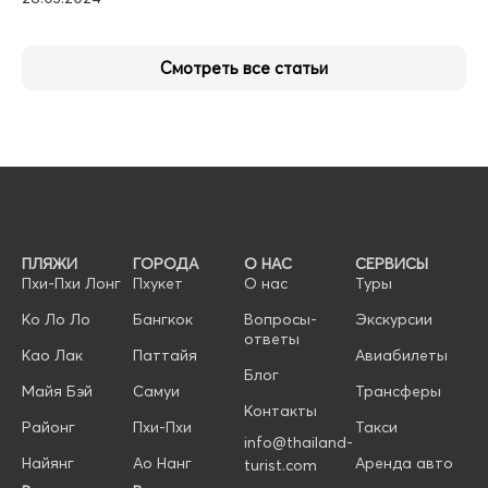
Смотреть все статьи
ПЛЯЖИ
ГОРОДА
О НАС
СЕРВИСЫ
Пхи-Пхи Лонг
Пхукет
О нас
Туры
Ко Ло Ло
Бангкок
Вопросы-
Экскурсии
ответы
Као Лак
Паттайя
Авиабилеты
Блог
Майя Бэй
Самуи
Трансферы
Контакты
Районг
Пхи-Пхи
Такси
info@thailand-
Найянг
Ао Нанг
Аренда авто
turist.com