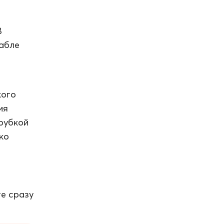
В
рабле
кого
ия
трубкой
ко
те сразу