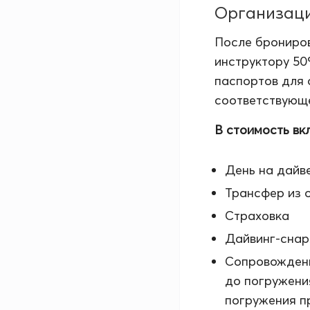
Организац
После брониров
инструктору 50
паспортов для 
соответствующе
В стоимость вк
День на дайв
Трансфер из о
Страховка
Дайвинг-сна
Сопровождени
до погружени
погружения п