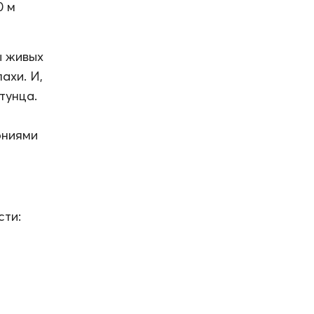
0 м
ы живых
ахи. И,
тунца.
ониями
сти: