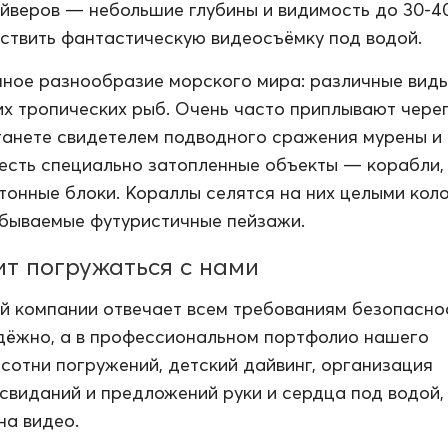
веров — небольшие глубины и видимость до 30-4
ствить фантастическую видеосъёмку под водой.
ное разнообразие морского мира: различные вид
их тропических рыб. Очень часто приплывают череп
танете свидетелем подводного сражения мурены и 
 есть специально затопленные объекты — корабли,
тонные блоки. Кораллы селятся на них целыми кол
бываемые футуристичные пейзажи.
ит погружаться с нами
й компании отвечает всем требованиям безопасно
дёжно, а в профессиональном портфолио нашего
сотни погружений, детский дайвинг, организация
свиданий и предложений руки и сердца под водой,
на видео.