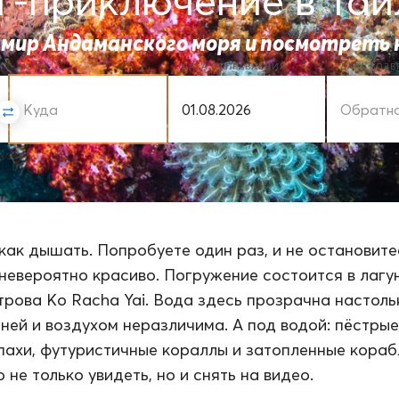
г-приключение в Таи
 мир Андаманского моря и посмотреть 
КУДА
ДАТА ОТПРАВЛЕНИЯ
ДАТА ВОЗ
как дышать. Попробуете один раз, и не остановите
невероятно красиво. Погружение состоится в лагу
трова Ko Racha Yai. Вода здесь прозрачна настоль
ней и воздухом неразличима. А под водой: пёстры
пахи, футуристичные кораллы и затопленные кораб
 не только увидеть, но и снять на видео.