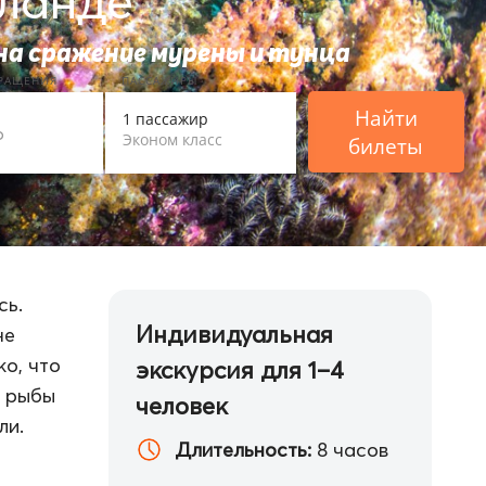
ланде
на сражение мурены и тунца
ВРАЩЕНИЯ
ПАССАЖИРЫ
Найти
1 пассажир
Эконом класс
билеты
сь.
Индивидуальная
не
ко, что
экскурсия для 1–4
е рыбы
человек
ли.
Длительность:
8 часов