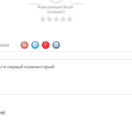
Информация была 
полезна?
сети
ев)