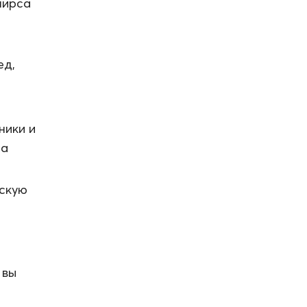
пирса
ед,
ники и
на
йскую
 вы