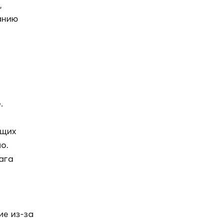
,
анию
.
ющих
ио.
ага
ие из-за