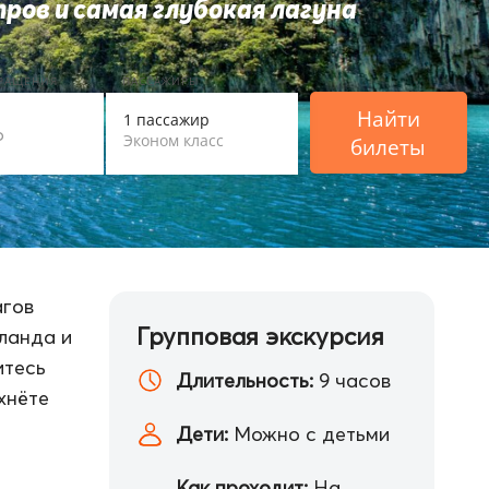
ров и самая глубокая лагуна
ВРАЩЕНИЯ
ПАССАЖИРЫ
Найти
1 пассажир
Эконом класс
билеты
агов
Групповая экскурсия
ланда и
итесь
Длительность:
9 часов
хнёте
Дети:
Можно с детьми
Как проходит:
На