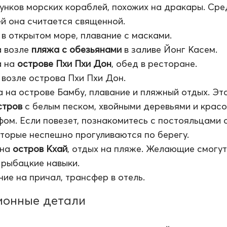
унков морских кораблей, похожих на дракары. Сре
й она считается священной.
в открытом море, плавание с масками.
 возле
пляжа с обезьянами
в заливе Йонг Касем.
а на
острове Пхи Пхи Дон
, обед в ресторане.
возле острова Пхи Пхи Дон.
 на острове Бамбу, плавание и пляжный отдых. Эт
стров
с белым песком, хвойными деревьями и крас
ом. Если повезет, познакомитесь с постояльцами 
торые неспешно прогуливаются по берегу.
 на
остров Кхай
, отдых на пляже. Желающие смогут
 рыбацкие навыки.
е на причал, трансфер в отель.
ионные детали