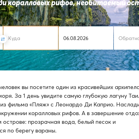
ди коралловых рифов, необитаемый ост
КУДА
ДАТА ОТПРАВЛЕНИЯ
ДАТА ВОЗ
 человек вы посетите один из красивейших архипел
оря. За 1 день увидите самую глубокую лагуну Таи
 из фильма «Пляж» с Леонардо Ди Каприо. Наслад
окружении коралловых рифов. А в завершение отдо
 острове: прозрачная вода, белый песок и
я по берегу вараны.