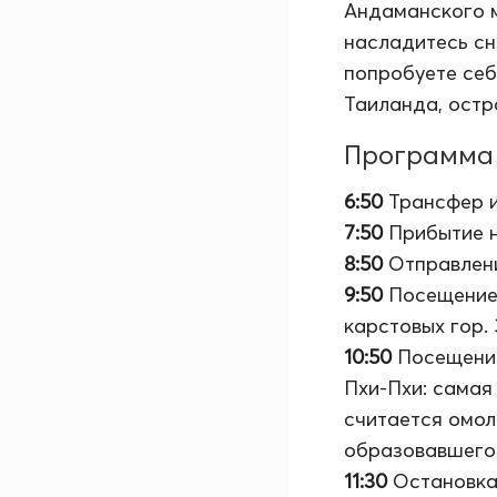
Андаманского м
насладитесь сн
попробуете себ
Таиланда, остр
Программа 
6:50
Трансфер и
7:50
Прибытие на
8:50
Отправлени
9:50
Посещени
карстовых гор.
10:50
Посещен
Пхи-Пхи: самая
считается омол
образовавшегос
11:30
Остановка