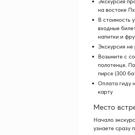
Экскурсия пр
на востоке Пх
В стоимость у
входные билет
напитки и фру
Экскурсия не
Возьмите с со
полотенце. П
пирсе (300 бат
Оплата гиду н
карту
Место встр
Начало экскурс
узнаете сразу 