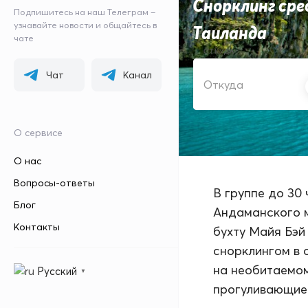
Снорклинг сре
Подпишитесь на наш Телеграм –
узнавайте новости и общайтесь в
Таиланда
чате
ОТКУДА
Чат
Канал
О сервисе
О нас
Вопросы-ответы
В группе до 30
Блог
Андаманского м
Контакты
бухту Майя Бэй
снорклингом в 
на необитаемом
Русский
▼
прогуливающиес