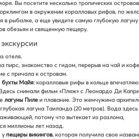
оря. Вы посетите несколько тропических островов
орклингом в окружении коралловых рифов, по жел
я в рыбалке, а еще увидите самую глубокую лагуну
ов обезьян и священную пещеру.
экскурсии
з отеля.
 пирс, знакомство с гидом, перерыв на чай и кофе
е с причала к островам.
е
бухты Майя
: коралловые рифы в кольце впечатля
 Здесь снимали фильм «Пляж» с Леонардо Ди Капр
ие
лагуны Пиле
и плавание. Это жемчужина архипел
 глубокая лагуна Таиланда (20 метров). Вода здесь
аживающей, потому что вытекает из разлома,
я миллионы лет назад.
 у
пещеры викингов
, которая получила свое назван