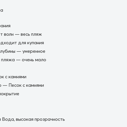
да
вания
 волн — весь пляж
дходит для купания
глубины — умеренное
 пляжа — очень мало
ок с камнями
 — Песок с камнями
покрытие
 Вода, высокая прозрачность