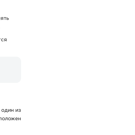
нять
.
тся
 один из
сположен