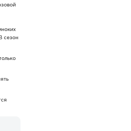
юзовой
иноких
В сезон
только
нять
.
тся