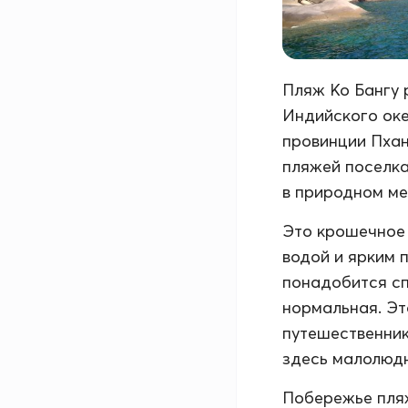
Пляж Ко Бангу 
Индийского оке
провинции Пханг
пляжей поселка
в природном ме
Это крошечное 
водой и ярким 
понадобится сп
нормальная. Эт
путешественнико
здесь малолюд
Побережье пляж