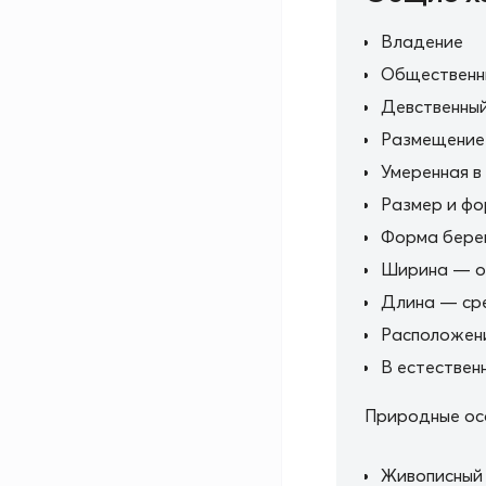
Владение
Общественн
Девственный
Размещение
Умеренная в
Размер и ф
Форма бере
Ширина — оч
Длина — сре
Расположен
В естествен
Природные ос
Живописный