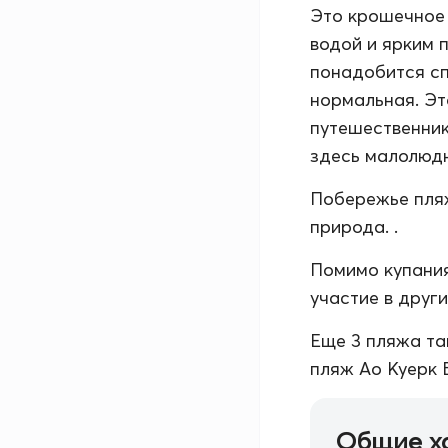
Это крошечное 
водой и ярким 
понадобится сп
нормальная. Эт
путешественнико
здесь малолюд
Побережье пляж
природа. .
Помимо купания
участие в друг
Еще 3 пляжа та
пляж Ао Куерк Б
Общие х