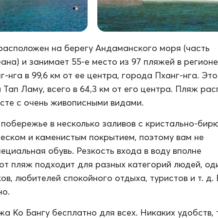
расположен на берегу Андаманского моря (часть
ана) и занимает 55-е место из 97 пляжей в регионе
-нга в 99,6 км от ее центра, города Пханг-нга. Это
 Тап Ламу, всего в 64,3 км от его центра. Пляж ра
сте с очень живописными видами.
побережье в несколько заливов с кристально-бир
песком и каменистым покрытием, поэтому вам не
ециальная обувь. Резкость входа в воду вполне
от пляж подходит для разных категорий людей, од
в, любителей спокойного отдыха, туристов и т. д. 
но.
а Ко Бангу бесплатно для всех. Никаких удобств, 