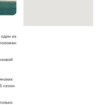
 один из
сположен
юзовой
иноких
В сезон
только