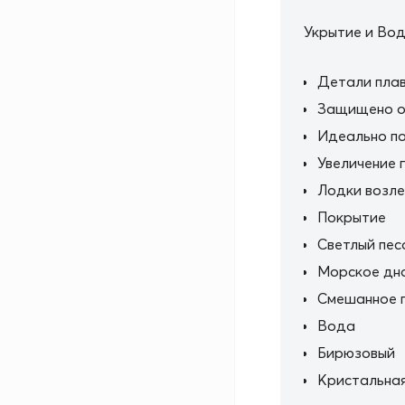
Укрытие и Во
Детали пла
Защищено от
Идеально по
Увеличение 
Лодки возле
Покрытие
Светлый пес
Морское дно
Смешанное 
Вода
Бирюзовый
Кристальная