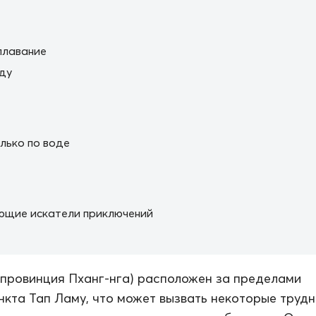
плавание
ду
лько по воде
ющие искатели приключений
(провинция Пханг-нга) расположен за пределами
нкта Тап Ламу, что может вызвать некоторые трудн