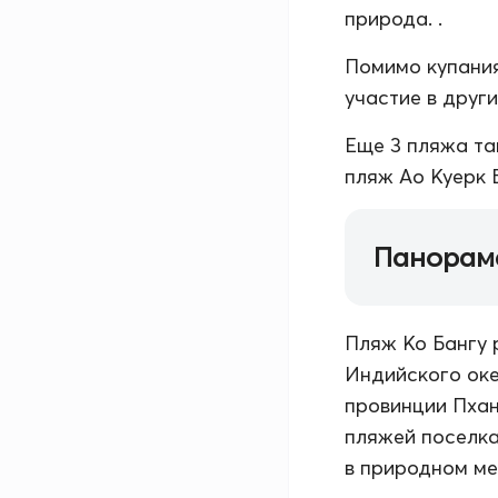
природа. .
Помимо купания
участие в друг
Еще 3 пляжа та
пляж Ао Куерк Б
Панорам
Пляж Ко Бангу 
Индийского оке
провинции Пханг
пляжей поселка
в природном ме