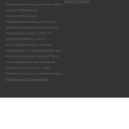
Карта сайта
размещенные на данном сайте,
предоставляются
исключительно в
информационных целях и не
являются предложением или
оказанием услуг. Сайт не
предоставляет услуги
непосредственно, а лишь
рекомендует информацию для
ознакомительных целей. При
использовании материалов
активная ссылка на сайт
thailand-turist.com обязательна.
Правила использования