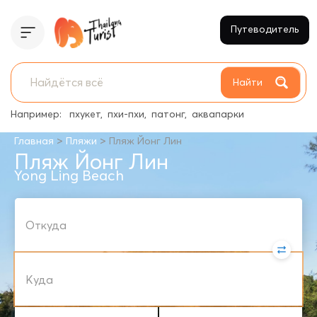
Путеводитель
Найти
Например:
пхукет
пхи-пхи
патонг
аквапарки
>
>
Главная
Пляжи
Пляж Йонг Лин
Пляж Йонг Лин
Yong Ling Beach