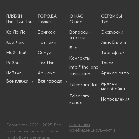
ПЛЯЖИ
ГОРОДА
О НАС
СЕРВИСЫ
Пхи-Пхи Лонг
Пхукет
О нас
Туры
Ко Ло Ло
Бангкок
Вопросы-
Экскурсии
ответы
Као Лак
Паттайя
Авиабилеты
Блог
Майя Бэй
Самуи
Трансферы
Контакты
Районг
Пхи-Пхи
Такси
info@thailand-
Найянг
Ао Нанг
Аренда авто
turist.com
Все пляжи →
Все города →
Аренда
Telegram Чат
мотобайка
Telegram
Направления
канал
Политика
Copyright © 2023—2025. Все
конфиденциальности
права защищены. «Thailand
Turist». Все материалы,