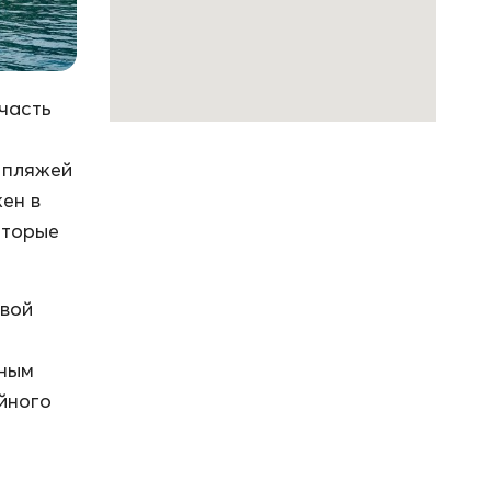
часть
з пляжей
жен в
оторые
овой
зным
йного