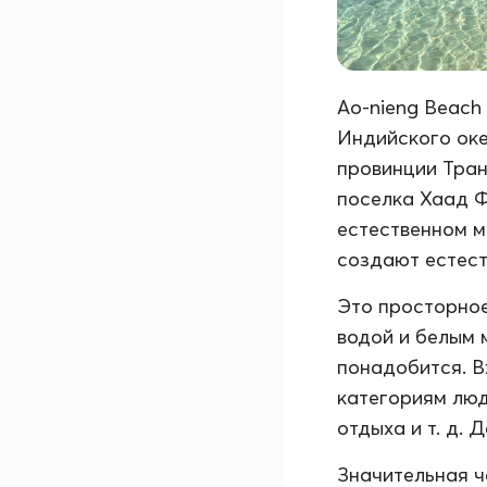
Ao-nieng Beach
Индийского оке
провинции Транг
поселка Хаад Фа
естественном м
создают естест
Это просторное
водой и белым 
понадобится. В
категориям люд
отдыха и т. д.
Значительная ч