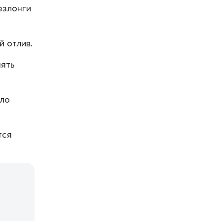
езлонги
 отлив.
нять
.
оло
тся