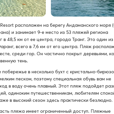
 Resort расположен на берегу Андаманского моря (
ана) и занимает 9-е место из 53 пляжей региона
 в 48,5 км от ее центра, города Транг. Это один и
ранг, всего в 7,6 км от его центра. Пляж располо
есте, среди гор. Он частично покрыт деревьями, к
венную тень.
 побережье в несколько бухт с кристально-бирюз
мелким песком, поэтому специальная обувь вам не
ход в воду очень плавный. Этот пляж подойдет ра
ей, одиноким путешественникам, любителям споко
 Даже в высокий сезон здесь практически безлюдно.
асть пляжа имеет ограниченный доступ. Пляжные