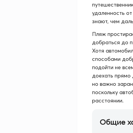
путешественник
удаленность от
знают, чем дал
Пляж простирае
добраться до п
Хотя автомобил
способами добр
подойти не все
доехать прямо 
но важно заран
поскольку авто
расстоянии.
Общие х