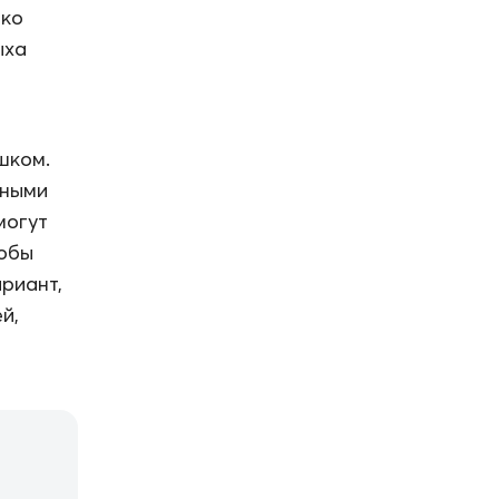
ако
ыха
шком.
бными
могут
тобы
риант,
й,