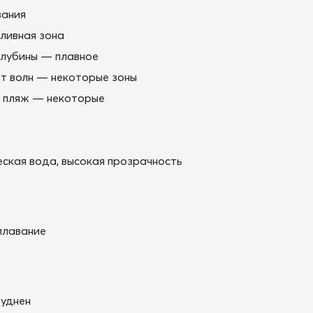
вания
ливная зона
глубины — плавное
т волн — некоторые зоны
е пляж — некоторые
ская вода, высокая прозрачность
плавание
уднен