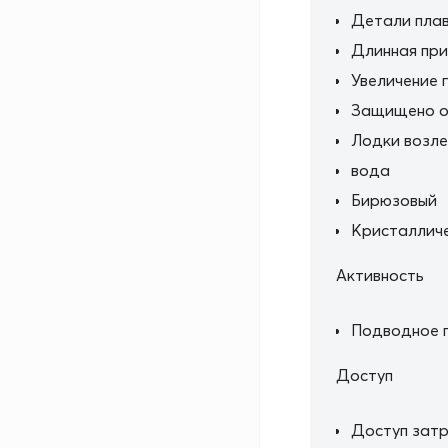
Детали пла
Длинная при
Увеличение 
Защищено о
Лодки возл
вода
Бирюзовый
Кристалличе
Активность
Подводное 
Доступ
Доступ затр